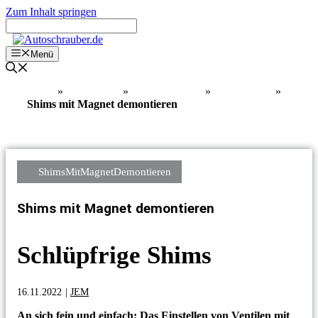
Zum Inhalt springen
Menü
Home
»
Know How
»
Motormechanik
»
Zylinderkopf
»
Shims mit Magnet demontieren
ShimsMitMagnetDemontieren
Shims mit Magnet demontieren
Schlüpfrige Shims
16.11.2022
|
JEM
An sich fein und einfach: Das Einstellen von Ventilen mit