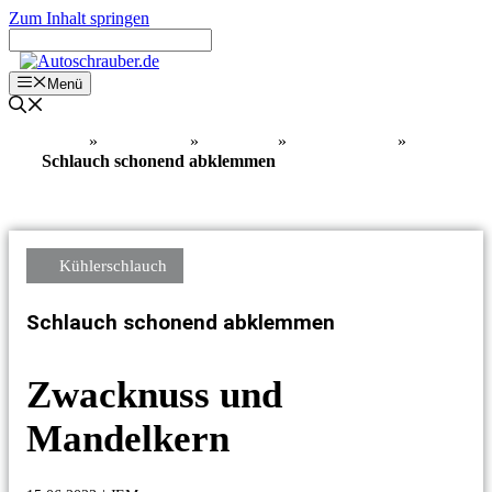
Zum Inhalt springen
Menü
Home
»
Know How
»
Werkzeug
»
Hilfswerkzeug
»
Schlauch schonend abklemmen
Kühlerschlauch
Schlauch schonend abklemmen
Zwacknuss und
Mandelkern