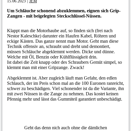
15.06.2023
|
JEM
Um Schläuche schonend abzuklemmen, eignen sich Grip-
Zangen - mit beigelegten Steckschlüssel-Nüssen.
Klappt man die Motorhaube auf, so finden sich (frei nach
Nestor Kaleschke) darunter ein Haufen Kabel, Röhren und
eckige Kästen. Das ganze nennt man Motor. Geht man diese
Technik offensiv an, schraubt und dreht und demontiert,
müssen Schläuche abgeklemmt werden. Dicke und dünne.
Welche mit Öl, Benzin oder Kühlflüssigkeit drin.
Ist dabei die Zeit knapp oder des Schraubers Gemüt simpel, so
klemmt man mit einer Gripzange. Zwack!
Abgeklemmt ist. Aber zugleich läuft man Gefahr, den edlen
Schlauch, der im Preis schon mal an die 100 Euronen ranreicht,
schwer zu beschädigen. Viel schonender ist da die Variante, ihn
mit zwei Nüssen in die Zange zu nehmen. Das kostet keinen
Pfennig mehr und lässt das Gummiteil garantiert unbeschädigt.
Geht das denn nich auch ohne die dämlichen