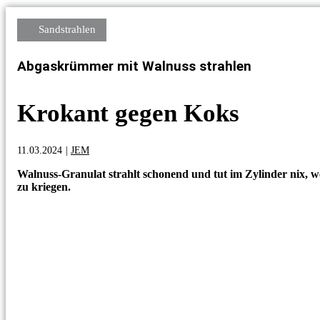
Sandstrahlen
Abgaskrümmer mit Walnuss strahlen
Krokant gegen Koks
11.03.2024
|
JEM
Walnuss-Granulat strahlt schonend und tut im Zylinder nix, 
zu kriegen.
#hungcarworkshop
#maybantrau
#vesinhdongco