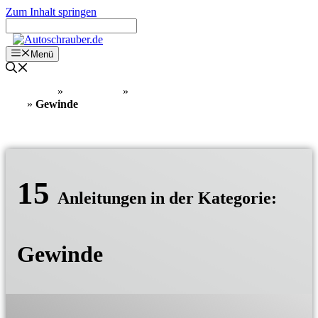
Zum Inhalt springen
Menü
Home
»
Know How
»
Grundlagen Mechanik und Metall
»
Gewinde
15
Anleitungen in der Kategorie:
Gewinde